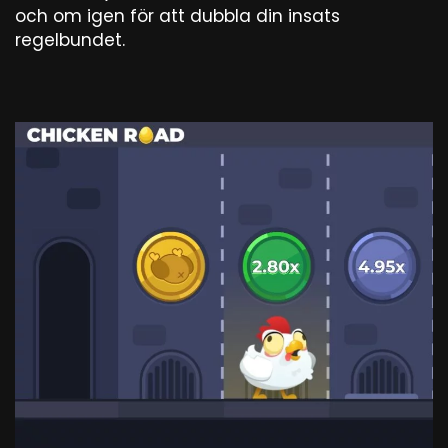
och om igen för att dubbla din insats
regelbundet.