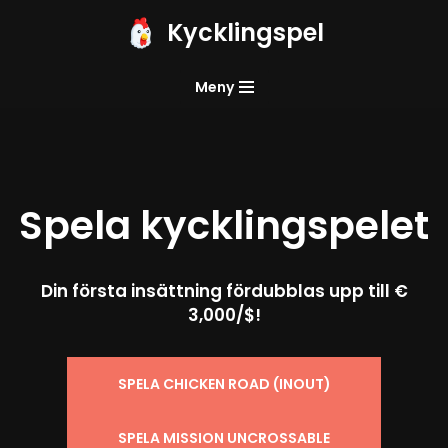
Kycklingspel
Hoppa
till
Meny
innehåll
Spela kycklingspelet
Din första insättning fördubblas upp till €
3,000/$!
SPELA CHICKEN ROAD (INOUT)
SPELA MISSION UNCROSSABLE