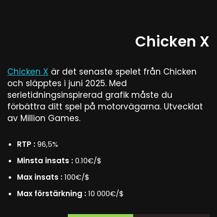
Chicken X
Chicken X
är det senaste spelet från Chicken
och släpptes i juni 2025. Med
serietidningsinspirerad grafik måste du
förbättra ditt spel på motorvägarna. Utvecklat
av Million Games.
RTP :
96,5%
Minsta insats :
0.10€/$
Max insats :
100€/$
Max förstärkning :
10 000€/$