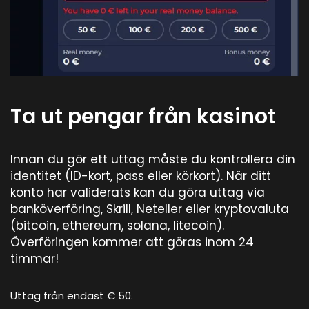
Ta ut pengar från kasinot
Innan du gör ett uttag måste du kontrollera din
identitet (ID-kort, pass eller körkort). När ditt
konto har validerats kan du göra uttag via
banköverföring, Skrill, Neteller eller kryptovaluta
(bitcoin, ethereum, solana, litecoin).
Överföringen kommer att göras inom 24
timmar!
Uttag från endast € 50.