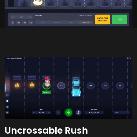
Uncrossable Rush