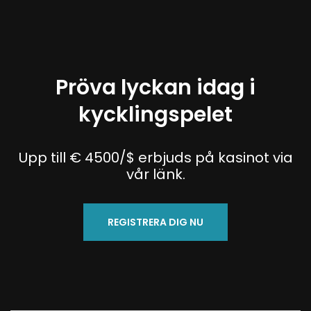
Pröva lyckan idag i
kycklingspelet
Upp till € 4500/$ erbjuds på kasinot via
vår länk.
REGISTRERA DIG NU