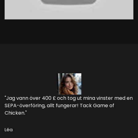
"Jag vann över 400 £ och tog ut mina vinster med en
SEPA-överföring, allt fungerar! Tack Game of
Chicken."
Léa