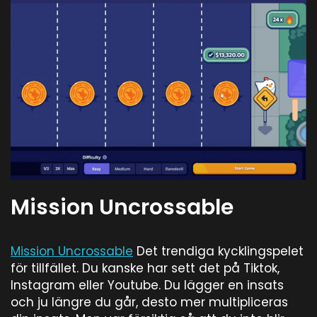
Mission Uncrossable
Mission Uncrossable
Det trendiga kycklingspelet
för tillfället. Du kanske har sett det på Tiktok,
Instagram eller Youtube. Du lägger en insats
och ju längre du går, desto mer multipliceras