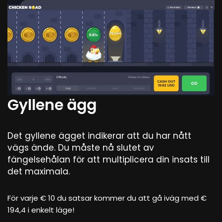
Gyllene ägg
Det gyllene ägget indikerar att du har nått
vägs ände. Du måste nå slutet av
fängelsehålan för att multiplicera din insats till
det maximala.
För varje € 10 du satsar kommer du att gå iväg med €
194,4 i enkelt läge!