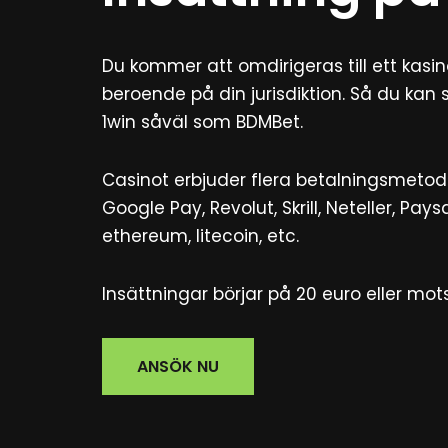
Du kommer att omdirigeras till ett kas
beroende på din jurisdiktion. Så du kan
1win såväl som BDMBet.
Casinot erbjuder flera betalningsmetoder
Google Pay, Revolut, Skrill, Neteller, Pays
ethereum, litecoin, etc.
Insättningar börjar på 20 euro eller mot
ANSÖK NU