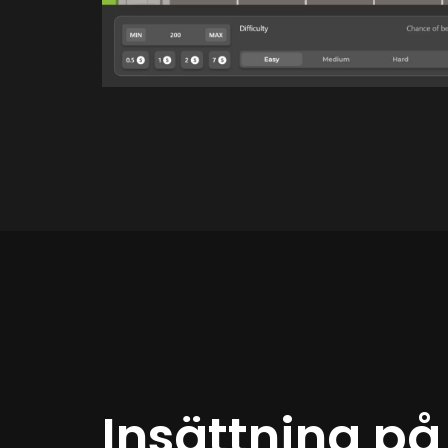
Insättning på