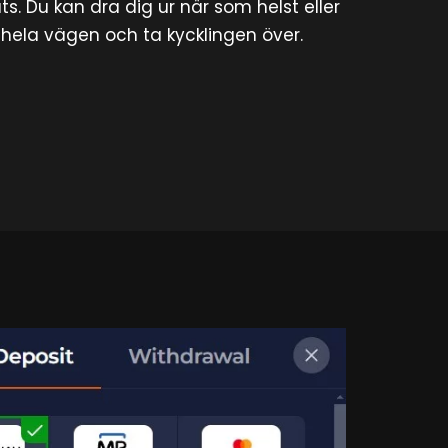
ts. Du kan dra dig ur när som helst eller
hela vägen och ta kycklingen över.