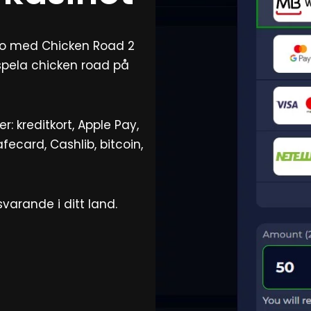
ino med Chicken Road 2
 spela chicken road på
: kreditkort, Apple Pay,
afecard, Cashlib, bitcoin,
svarande i ditt land.