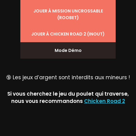
JOUER À MISSION UNCROSSABLE
(ROOBET)
JOUER À CHICKEN ROAD 2 (INOUT)
Mode Démo
🔞 Les jeux d’argent sont interdits aux mineurs !
Si vous cherchez le jeu du poulet qui traverse,
nous vous recommandons
Chicken Road 2