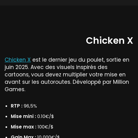
Chicken X
Chicken X
est le dernier jeu du poulet, sortie en
juin 2025. Avec des visuels inspirés des
cartoons, vous devez multiplier votre mise en
avant sur les autoroutes. Développé par Million
Games.
RTP :
96,5%
Mise mini :
0.10€/$
Mise max :
100€/$
Gain Max :
10 000€/$