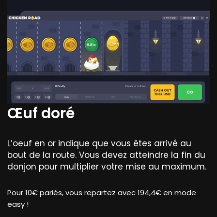
Œuf doré
L’oeuf en or indique que vous êtes arrivé au
bout de la route. Vous devez atteindre la fin du
donjon pour multiplier votre mise au maximum.
Pour 10€ pariés, vous repartez avec 194,4€ en mode
easy !