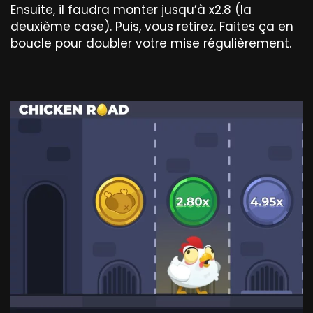
Ensuite, il faudra monter jusqu’à x2.8 (la
deuxième case). Puis, vous retirez. Faites ça en
boucle pour doubler votre mise régulièrement.