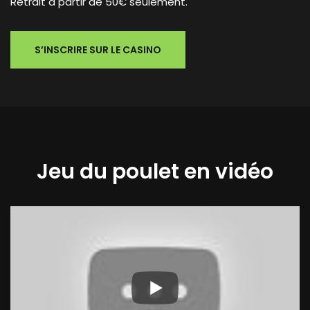
Retrait à partir de 50€ seulement.
S’INSCRIRE SUR LE CASINO
Jeu du poulet en vidéo