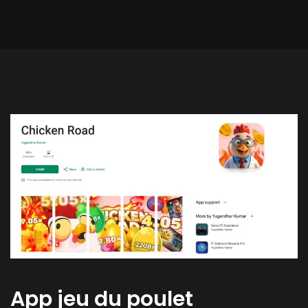
App jeu du poulet