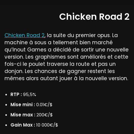
Chicken Road 2
Chicken Road 2
, la suite du premier opus. La
machine à sous a tellement bien marché
qu’Inout Games a décidé de sortir une nouvelle
version. Les graphismes sont améliorés et cette
fois-ci le poulet traverse la route et pas un
donjon. Les chances de gagner restent les
mêmes alors autant jouer à la nouvelle version.
RTP :
95,5%
Mise mini :
0.01€/$
Mise max :
200€/$
Gain Max :
10 000€/$