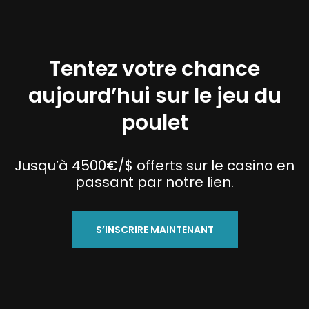
Tentez votre chance
aujourd’hui sur le jeu du
poulet
Jusqu’à 4500€/$ offerts sur le casino en
passant par notre lien.
S’INSCRIRE MAINTENANT