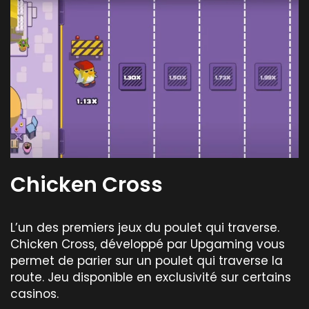
Chicken Cross
L’un des premiers jeux du poulet qui traverse.
Chicken Cross, développé par Upgaming vous
permet de parier sur un poulet qui traverse la
route. Jeu disponible en exclusivité sur certains
casinos.