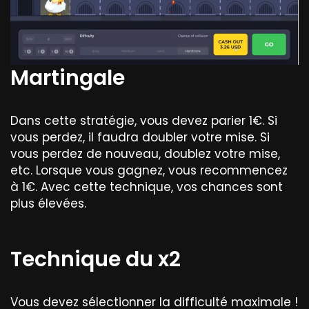
Martingale
Dans cette stratégie, vous devez parier 1€. Si
vous perdez, il faudra doubler votre mise. Si
vous perdez de nouveau, doublez votre mise,
etc. Lorsque vous gagnez, vous recommencez
à 1€. Avec cette technique, vos chances sont
plus élevées.
Technique du x2
Vous devez sélectionner la difficulté maximale !