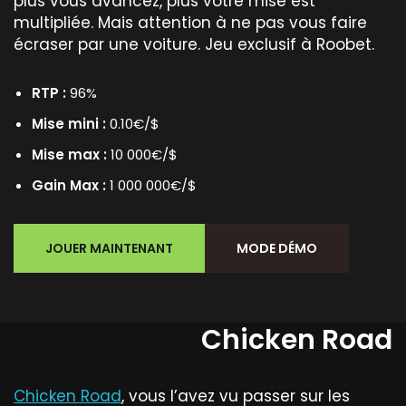
plus vous avancez, plus votre mise est
multipliée. Mais attention à ne pas vous faire
écraser par une voiture. Jeu exclusif à Roobet.
RTP :
96%
Mise mini :
0.10€/$
Mise max :
10 000€/$
Gain Max :
1 000 000€/$
JOUER MAINTENANT
MODE DÉMO
Chicken Road
Chicken Road
, vous l’avez vu passer sur les