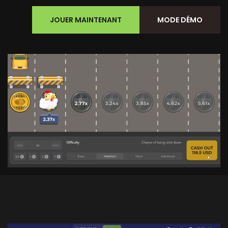
JOUER MAINTENANT
MODE DÉMO