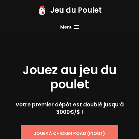
Jeu du Poulet
Aller
au
Menu
contenu
Jouez au jeu du
poulet
Votre premier dépôt est doublé jusqu’à
3000€/$ !
JOUER À CHICKEN ROAD (INOUT)