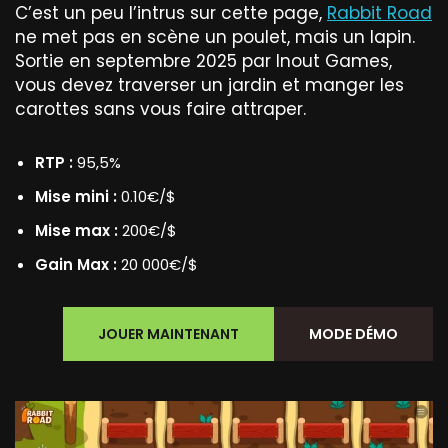
C’est un peu l’intrus sur cette page,
Rabbit Road
ne met pas en scène un poulet, mais un lapin.
Sortie en septembre 2025 par Inout Games,
vous devez traverser un jardin et manger les
carottes sans vous faire attraper.
RTP :
95,5%
Mise mini :
0.10€/$
Mise max :
200€/$
Gain Max :
20 000€/$
JOUER MAINTENANT
MODE DÉMO