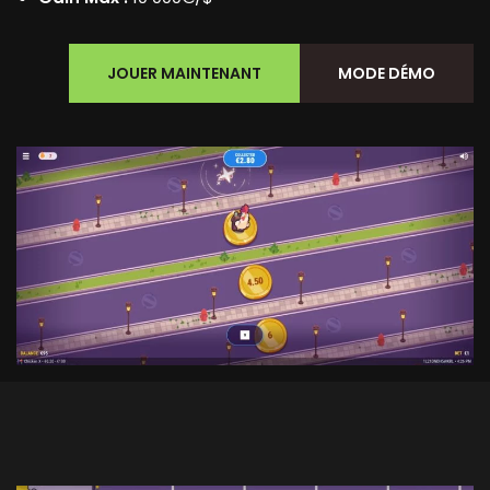
JOUER MAINTENANT
MODE DÉMO