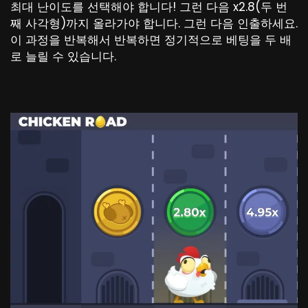
최대 난이도를 선택해야 합니다! 그런 다음 x2.8(두 번
째 사각형)까지 올라가야 합니다. 그런 다음 인출하세요.
이 과정을 반복해서 반복하면 정기적으로 베팅을 두 배
로 늘릴 수 있습니다.