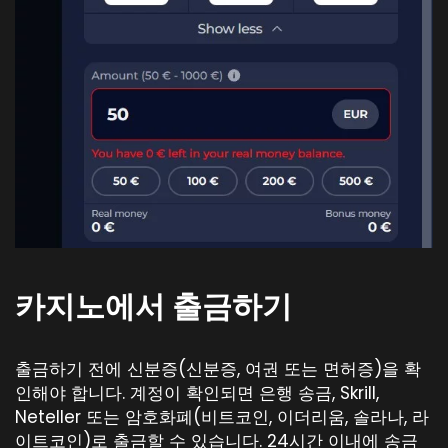
카지노에서 출금하기
출금하기 전에 신분증(신분증, 여권 또는 면허증)을 확
인해야 합니다. 계정이 확인되면 은행 송금, Skrill,
Neteller 또는 암호화폐(비트코인, 이더리움, 솔라나, 라
이트코인)로 출금할 수 있습니다. 24시간 이내에 송금