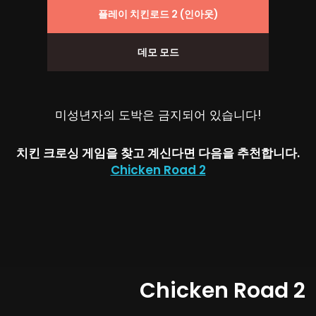
플레이 치킨로드 2 (인아웃)
데모 모드
미성년자의 도박은 금지되어 있습니다!
치킨 크로싱 게임을 찾고 계신다면 다음을 추천합니다.
Chicken Road 2
Chicken Road 2