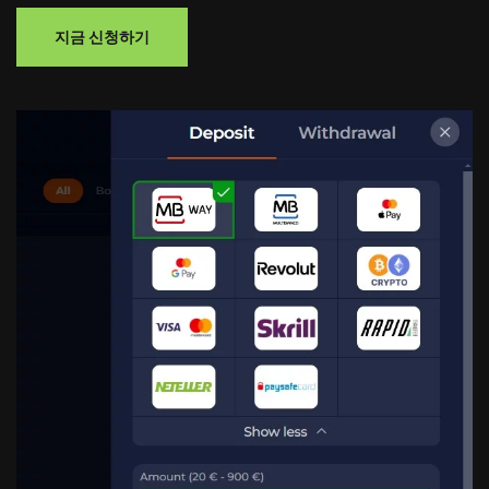
지금 신청하기