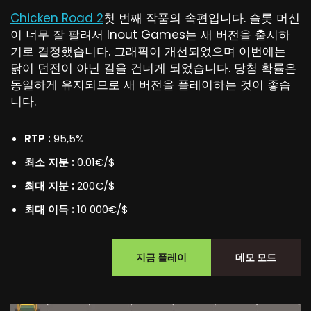
Chicken Road 2
첫 번째 작품의 속편입니다. 슬롯 머신
이 너무 잘 팔려서 Inout Games는 새 버전을 출시하
기로 결정했습니다. 그래픽이 개선되었으며 이번에는
닭이 던전이 아닌 길을 건너게 되었습니다. 당첨 확률은
동일하게 유지되므로 새 버전을 플레이하는 것이 좋습
니다.
RTP :
95,5%
최소 지분 :
0.01€/$
최대 지분 :
200€/$
최대 이득 :
10 000€/$
지금 플레이
데모 모드