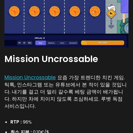
Mission Uncrossable
Mission Uncrossable
요즘 가장 트렌디한 치킨 게임.
틱톡, 인스타그램 또는 유튜브에서 본 적이 있을 것입니
다. 내기를 걸고 더 멀리 갈수록 베팅 금액이 배가됩니
다. 하지만 차에 치이지 않도록 조심하세요. 루벳 독점
서비스입니다.
RTP :
96%
최소 지분 :
0.10€/$