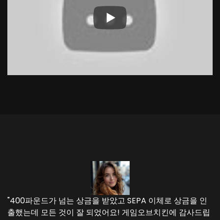
"400파운드가 넘는 상금을 받았고 SEPA 이체로 상금을 인
출했는데 모든 것이 잘 되었어요! 게임오브치킨에 감사드립