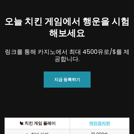
오늘 치킨 게임에서 행운을 시험
해보세요
링크를 통해 카지노에서 최대 4500유로/$를 제
공합니다.
지금 등록하기
🐔 치킨 게임 플레이
억만장자핀