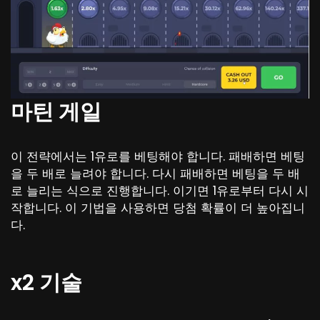
마틴 게일
이 전략에서는 1유로를 베팅해야 합니다. 패배하면 베팅
을 두 배로 늘려야 합니다. 다시 패배하면 베팅을 두 배
로 늘리는 식으로 진행합니다. 이기면 1유로부터 다시 시
작합니다. 이 기법을 사용하면 당첨 확률이 더 높아집니
다.
x2 기술