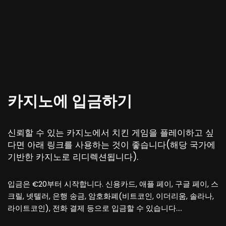
카지노에 입금하기
신뢰할 수 있는 카지노에서 치킨 게임을 플레이하고 싶
다면 아래 링크를 사용하는 것이 좋습니다(해당 국가에
기반한 카지노로 리디렉션됩니다).
입금은 €20부터 시작합니다. 신용카드, 애플 페이, 구글 페이, 스
크릴, 넷텔러, 은행 송금, 암호화폐(비트코인, 이더리움, 솔라나,
라이트코인), 전화 결제 등으로 입금할 수 있습니다....