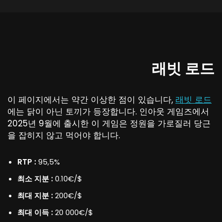
래빗 로드
이 페이지에서는 약간 이상한 점이 있습니다,
래빗 로드
에는 닭이 아닌 토끼가 등장합니다. 인아웃 게임즈에서
2025년 9월에 출시한 이 게임은 정원을 가로질러 당근
을 잡히지 않고 먹어야 합니다.
RTP :
95,5%
최소 지분 :
0.10€/$
최대 지분 :
200€/$
최대 이득 :
20 000€/$