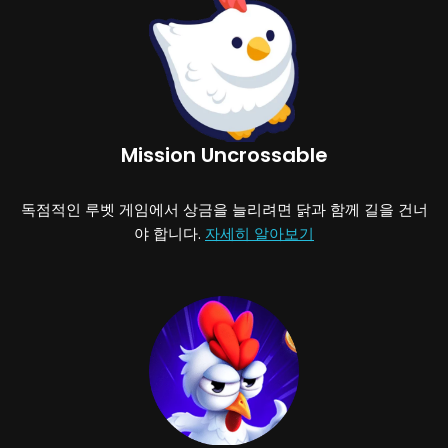
Mission Uncrossable
독점적인 루벳 게임에서 상금을 늘리려면 닭과 함께 길을 건너
야 합니다.
자세히 알아보기