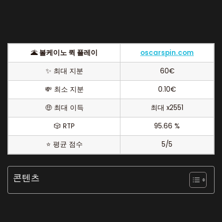
🌋 볼케이노 퀵 플레이
oscarspin.com
✨ 최대 지분
60€
💸 최소 지분
0.10€
🤑 최대 이득
최대 x2551
🎲 RTP
95.66 %
⭐ 평균 점수
5/5
콘텐츠