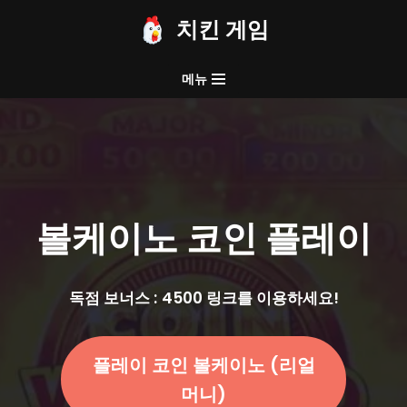
치킨 게임
콘
텐
메뉴
츠
로
건
너
뛰
기
볼케이노 코인 플레이
독점 보너스 :
4500 링크를 이용하세요!
플레이 코인 볼케이노 (리얼
머니)