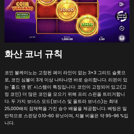
화산 코너 규칙
코인 볼케이노는 고정된 페이 라인이 없는 3×3 그리드 슬롯으
로, 코인 심볼이 3개 이상 나타나면 바로 승리합니다. 리핀이 있
는 '홀드 앤 윈' 시스템이 특징입니다: 코인이 고정되어 있고(고
정 코인) 더 많은 코인을 모으기 위해 프리 스핀을 트리거합니
다. 두 가지 보너스 모드(보너스 및 울트라 보너스)는 최대
25,000배의 잠재력을 가진 승수 배율을 제공합니다. 베팅은 일
반적으로 스핀당 0.10~60 유닛이며, 지불 비율은 약 95~96 %입
니다.