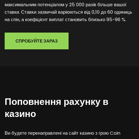
максимальним потенціалом у 25 000 разів більше вашої
ставки. Ставки зазвичай варіюються від 0,10 до 60 одиниць
на спін, а коефіцієнт виплат становить близько 95-96 %.
СПРОБУЙТЕ ЗАРАЗ
Поповнення рахунку в
казино
Ви будете перенаправлені на сайт казино з грою Coin