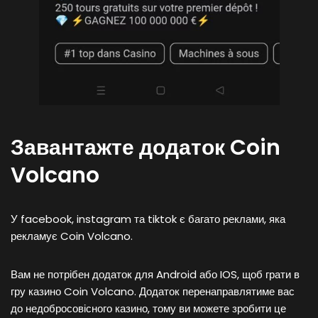
Завантажте додаток Coin
Volcano
У facebook, instagram та tiktok є багато реклами, яка
рекламує Coin Volcano.
Вам не потрібен додаток для Android або IOS, щоб грати в
гру казино Coin Volcano. Додаток перенаправлятиме вас
до недобросовісного казино, тому ви можете зробити це