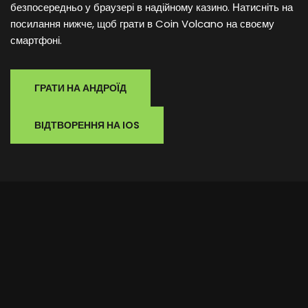
безпосередньо у браузері в надійному казино. Натисніть на
посилання нижче, щоб грати в Coin Volcano на своєму
смартфоні.
ГРАТИ НА АНДРОЇД
ВІДТВОРЕННЯ НА IOS