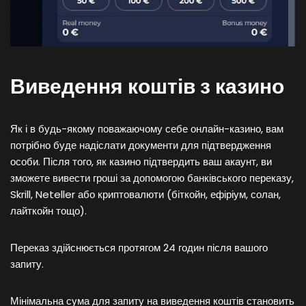
Виведення коштів з казино
Як і в будь-якому поважаючому себе онлайн-казино, вам
потрібно буде надіслати документи для підтвердження
особи. Після того, як казино підтвердить ваш акаунт, ви
зможете вивести гроші за допомогою банківського переказу,
Skrill, Neteller або криптовалюти (біткойн, ефіріум, солан,
лайткойн тощо).
Переказ здійснюється протягом 24 годин після вашого
запиту.
Мінімальна сума для запиту на виведення коштів становить