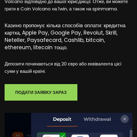
Volcano відповідно до вашої юрисдикції. Отже, ви можете
грати в Coin Volcano на 1win, а також на spinmama.
Казино пропонує кілька способів оплати: кредитна
картка, Apple Pay, Google Pay, Revolut, Skrill,
Neteller, Paysafecard, Cashlib, bitcoin,
ethereum, litecoin тощо.
Депозити починаються від 20 євро або еквівалента цієї
суми у вашій країні.
ПОДАТИ ЗАЯВКУ ЗАРАЗ