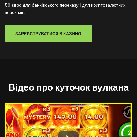
50 євро для банківського переказу і для криптовалютних
переказів.
ЗАРЕЄСТРУВАТИСЯ В КАЗИНО
Відео про куточок вулкана