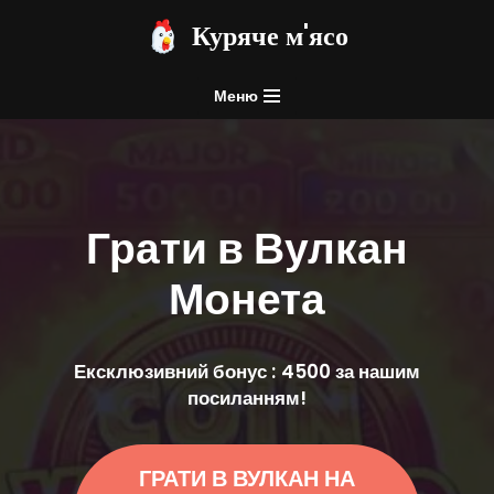
Куряче м'ясо
Перейти
до
Меню
змісту
Грати в Вулкан
Монета
Ексклюзивний бонус :
4500 за нашим
посиланням!
ГРАТИ В ВУЛКАН НА