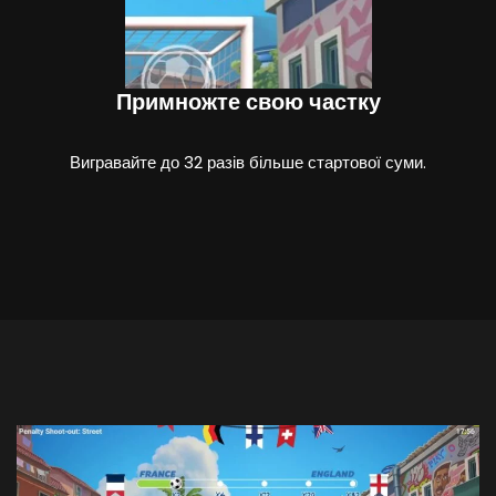
Примножте свою частку
Вигравайте до 32 разів більше стартової суми.