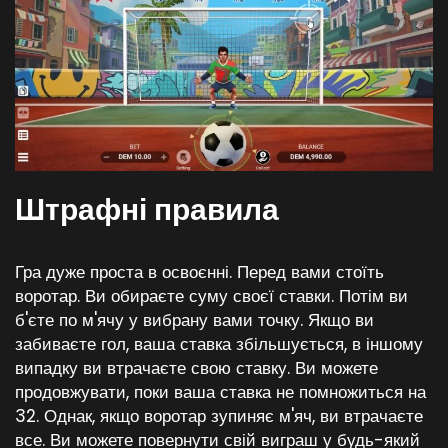
Штрафні правила
Гра дуже проста в освоєнні. Перед вами стоїть
воротар. Ви обираєте суму своєї ставки. Потім ви
б'єте по м'ячу у вибрану вами точку. Якщо ви
забиваєте гол, ваша ставка збільшується, в іншому
випадку ви втрачаєте свою ставку. Ви можете
продовжувати, поки ваша ставка не помножиться на
32. Однак, якщо воротар зупиняє м'яч, ви втрачаєте
все. Ви можете повернути свій виграш у будь-який