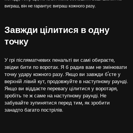
виграш, він не гарантує виграш кожного разу.
Завжди цілитися в одну
точку
У грі післяматчевих пенальті ви самі обираєте,
звідки бити по воротах. Я б радив вам не змінювати
точку удару кожного разу. Якщо ви завжди б'єте у
верхній лівий кут, продовжуйте в наступному раунді.
Якщо ви віддаєте перевагу цілитися у воротаря,
зробіть те ж саме на наступному раунді. Не
забувайте зупинятися перед тим, як зробити
занадто багато пострілів.