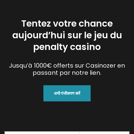
Tentez votre chance
aujourd’hui sur le jeu du
penalty casino
Jusqu’à 1000€ offerts sur Casinozer en
passant par notre lien.
अभी पंजीकरण करें