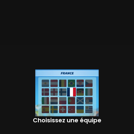
Choisissez une équipe