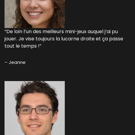
“De loin l’un des meilleurs mini-jeux auquel j’ai pu
jouer. Je vise toujours la lucarne droite et ça passe
tout le temps !”
– Jeanne