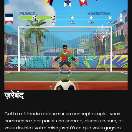
ज़रेबंद
Cette méthode repose sur un concept simple : vous
commencez par parier une somme, disons un euro, et
vous doublez votre mise jusqu’à ce que vous gagniez.