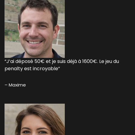
“J’ai déposé 50€ et je suis déjà à 1600€. Le jeu du
penalty est incroyable”
– Maxime