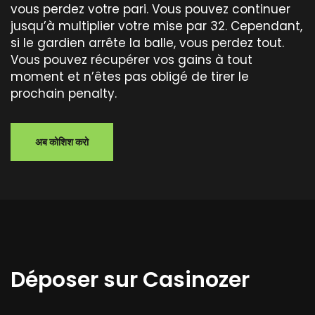
vous perdez votre pari. Vous pouvez continuer
jusqu’à multiplier votre mise par 32. Cependant,
si le gardien arrête la balle, vous perdez tout.
Vous pouvez récupérer vos gains à tout
moment et n’êtes pas obligé de tirer le
prochain penalty.
अब कोशिश करो
Déposer sur Casinozer