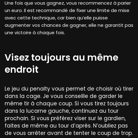
Une fois que vous gagnez, vous recommencez à parier
un euro. Il est recommandé de fixer une limite de mise
avec cette technique, car bien qu’elle puisse
augmenter vos chances de gagner, elle ne garantit pas
une victoire à chaque fois.
Visez toujours au même
endroit
Le jeu du penalty vous permet de choisir où tirer
dans la cage. Je vous conseille de garder le
même tir à chaque coup. Si vous tirez toujours
dans la lucarne gauche, continuez au tour
prochain. Si vous préférez viser sur le gardien,
faites de même au tour d’après. N’oubliez pas
de vous arrêter avant de tenter le coup de trop.