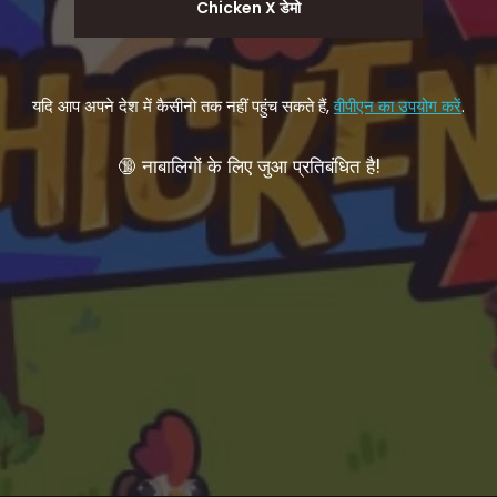
Chicken X
डेमो
यदि आप अपने देश में कैसीनो तक नहीं पहुंच सकते हैं,
वीपीएन का उपयोग करें
.
🔞 नाबालिगों के लिए जुआ प्रतिबंधित है!