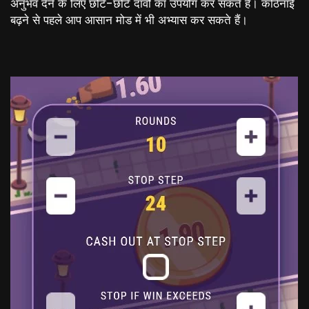
अनुभव देने के लिए छोटे-छोटे दांवों का उपयोग कर सकते हैं। कठिनाई
बढ़ने से पहले आप आसान मोड में भी अभ्यास कर सकते हैं।