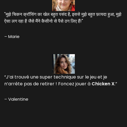
"मुझे चिकन क्रॉसिंग का खेल बहुत पसंद है, इससे मुझे बहुत फ़ायदा हुआ, मुझे
ऐसा लग रहा है जैसे मैंने कैसीनो से पैसे ठग लिए हैं!"
– Marie
“J’ai trouvé une super technique sur le jeu et je
n’arrête pas de retirer ! Foncez jouer à
Chicken X
.”
– Valentine