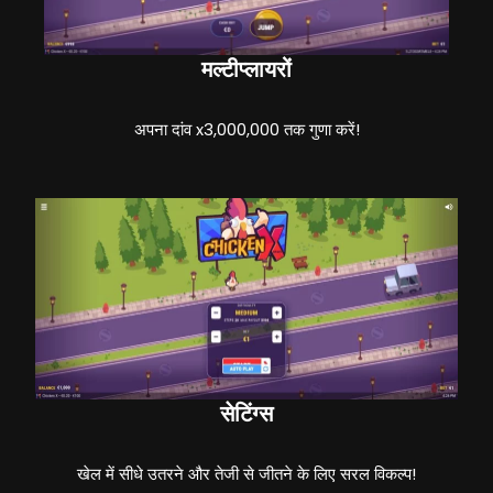
मल्टीप्लायरों
अपना दांव x3,000,000 तक गुणा करें!
सेटिंग्स
खेल में सीधे उतरने और तेजी से जीतने के लिए सरल विकल्प!