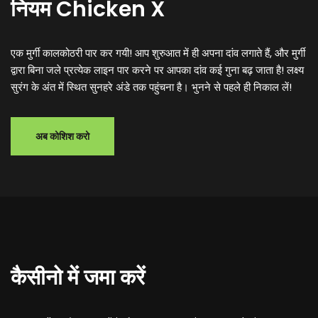
नियम
Chicken X
एक मुर्गी कालकोठरी पार कर गयी! आप शुरुआत में ही अपना दांव लगाते हैं, और मुर्गी
द्वारा बिना जले प्रत्येक लाइन पार करने पर आपका दांव कई गुना बढ़ जाता है! लक्ष्य
सुरंग के अंत में स्थित सुनहरे अंडे तक पहुंचना है। भुनने से पहले ही निकाल लें!
अब कोशिश करो
कैसीनो में जमा करें