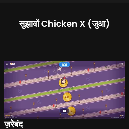
सुझावों
Chicken X
(जुआ)
ज़रेबंद