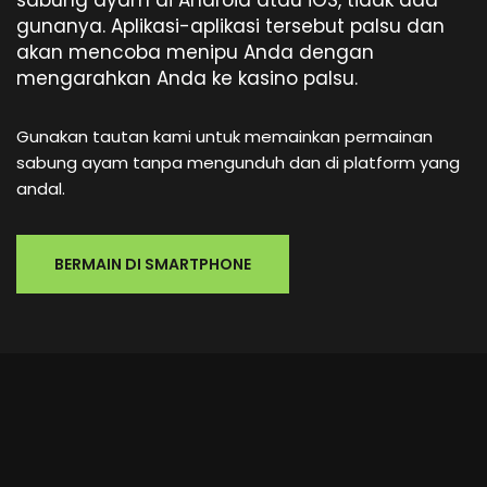
gunanya. Aplikasi-aplikasi tersebut palsu dan
akan mencoba menipu Anda dengan
mengarahkan Anda ke kasino palsu.
Gunakan tautan kami untuk memainkan permainan
sabung ayam tanpa mengunduh dan di platform yang
andal.
BERMAIN DI SMARTPHONE