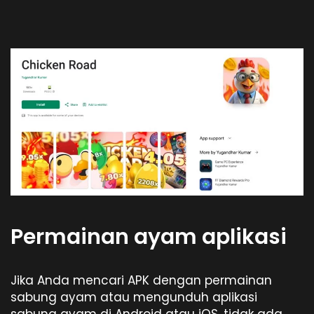
Permainan ayam aplikasi
Jika Anda mencari APK dengan permainan
sabung ayam atau mengunduh aplikasi
sabung ayam di Android atau iOS, tidak ada