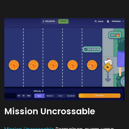
Mission Uncrossable