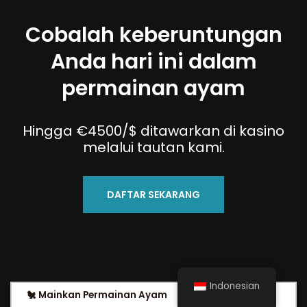
Cobalah keberuntungan
Anda hari ini dalam
permainan ayam
Hingga €4500/$ ditawarkan di kasino
melalui tautan kami.
DAFTAR SEKARANG
Indonesian
🐔 Mainkan Permainan Ayam
Miliarderpin