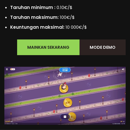
Taruhan minimum :
0.10€/$
Taruhan maksimum:
100€/$
Keuntungan maksimal:
10 000€/$
MAINKAN SEKARANG
MODE DEMO