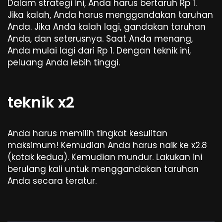
Dalam strategi ini, Anda harus bertaruh Rp 1.
Jika kalah, Anda harus menggandakan taruhan
Anda. Jika Anda kalah lagi, gandakan taruhan
Anda, dan seterusnya. Saat Anda menang,
Anda mulai lagi dari Rp 1. Dengan teknik ini,
peluang Anda lebih tinggi.
teknik x2
Anda harus memilih tingkat kesulitan
maksimum! Kemudian Anda harus naik ke x2.8
(kotak kedua). Kemudian mundur. Lakukan ini
berulang kali untuk menggandakan taruhan
Anda secara teratur.