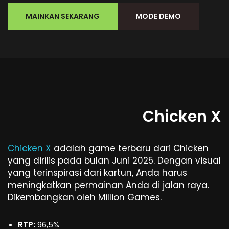
MAINKAN SEKARANG
MODE DEMO
Chicken X
Chicken X
adalah game terbaru dari Chicken
yang dirilis pada bulan Juni 2025. Dengan visual
yang terinspirasi dari kartun, Anda harus
meningkatkan permainan Anda di jalan raya.
Dikembangkan oleh Million Games.
RTP:
96,5%