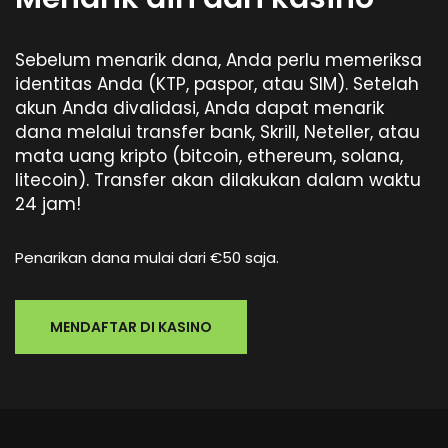
Sebelum menarik dana, Anda perlu memeriksa
identitas Anda (KTP, paspor, atau SIM). Setelah
akun Anda divalidasi, Anda dapat menarik
dana melalui transfer bank, Skrill, Neteller, atau
mata uang kripto (bitcoin, ethereum, solana,
litecoin). Transfer akan dilakukan dalam waktu
24 jam!
Penarikan dana mulai dari €50 saja.
MENDAFTAR DI KASINO