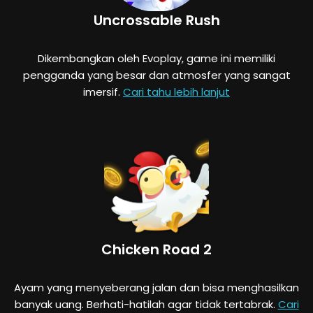
Uncrossable Rush
Dikembangkan oleh Evoplay, game ini memiliki
pengganda yang besar dan atmosfer yang sangat
imersif.
Cari tahu lebih lanjut
Chicken Road 2
Ayam yang menyeberang jalan dan bisa menghasilkan
banyak uang. Berhati-hatilah agar tidak tertabrak.
Cari