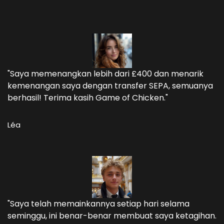
"Saya memenangkan lebih dari £400 dan menarik
kemenangan saya dengan transfer SEPA, semuanya
berhasil! Terima kasih Game of Chicken."
Léa
"Saya telah memainkannya setiap hari selama
seminggu, ini benar-benar membuat saya ketagihan.