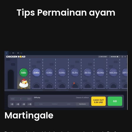
Tips Permainan ayam
Martingale