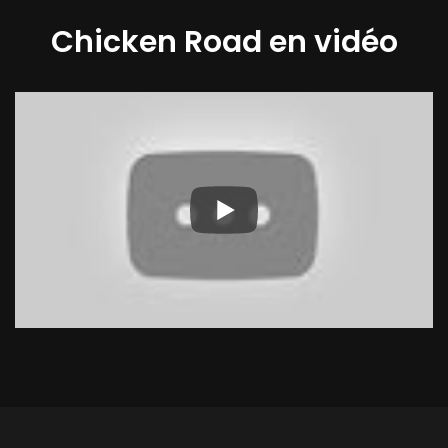
Chicken Road
en vidéo