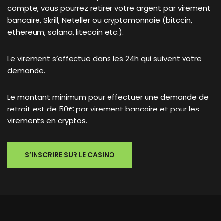
compte, vous pourrez retirer votre argent par virement
bancaire, Skrill, Neteller ou cryptomonnaie (bitcoin,
ethereum, solana, litecoin etc.).
Le virement s’effectue dans les 24h qui suivent votre
demande.
Le montant minimum pour effectuer une demande de
retrait est de 50€ par virement bancaire et pour les
virements en cryptos.
S’INSCRIRE SUR LE CASINO