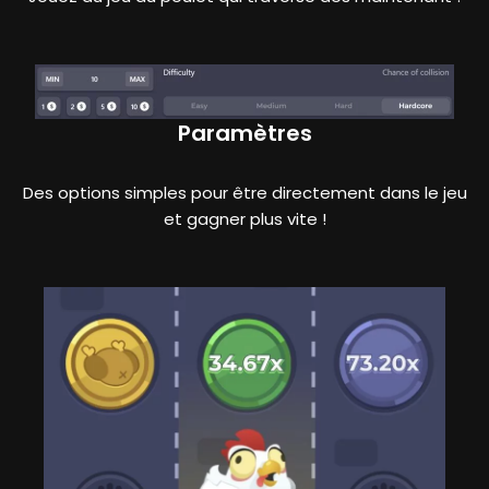
Paramètres
Des options simples pour être directement dans le jeu
et gagner plus vite !