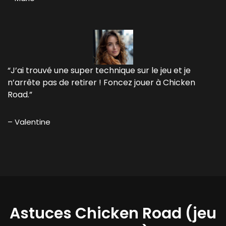
“J’ai trouvé une super technique sur le jeu et je
n’arrête pas de retirer ! Foncez jouer à Chicken
Road.”
– Valentine
Astuces
Chicken Road
(jeu