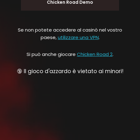
Chicken Road
Demo
Se non potete accedere al casinò nel vostro
paese,
utilizzare una VPN
.
Si può anche giocare
Chicken Road 2
.
🔞 Il gioco d'azzardo è vietato ai minori!