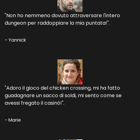
"Non ho nemmeno dovuto attraversare l'intero
dungeon per raddoppiare la mia puntata!".
- Yannick
"Adoro il gioco del chicken crossing, mi ha fatto
guadagnare un sacco di soldi, mi sento come se
avessi fregato il casinò!".
- Marie