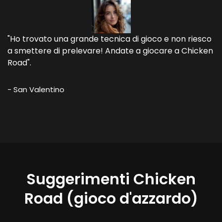
"Ho trovato una grande tecnica di gioco e non riesco
a smettere di prelevare! Andate a giocare a Chicken
Road".
- San Valentino
Suggerimenti
Chicken
Road
(gioco d'azzardo)