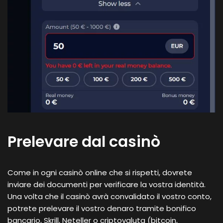
Prelevare dal casinò
Come in ogni casinò online che si rispetti, dovrete
inviare dei documenti per verificare la vostra identità.
Una volta che il casinò avrà convalidato il vostro conto,
potrete prelevare il vostro denaro tramite bonifico
bancario, Skrill, Neteller o criptovaluta (bitcoin,