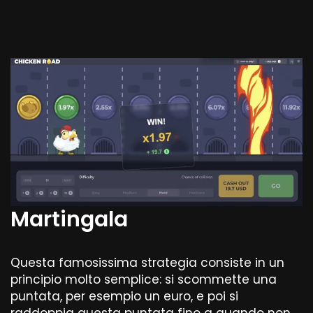
Martingala
Questa famosissima strategia consiste in un
principio molto semplice: si scommette una
puntata, per esempio un euro, e poi si