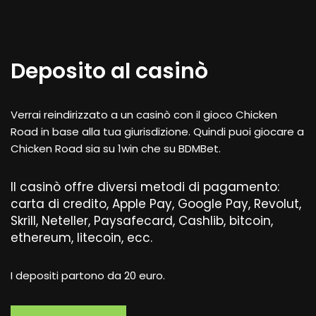
Deposito al casinò
Verrai reindirizzato a un casinò con il gioco Chicken
Road in base alla tua giurisdizione. Quindi puoi giocare a
Chicken Road sia su 1win che su BDMBet.
Il casinò offre diversi metodi di pagamento:
carta di credito, Apple Pay, Google Pay, Revolut,
Skrill, Neteller, Paysafecard, Cashlib, bitcoin,
ethereum, litecoin, ecc.
I depositi partono da 20 euro.