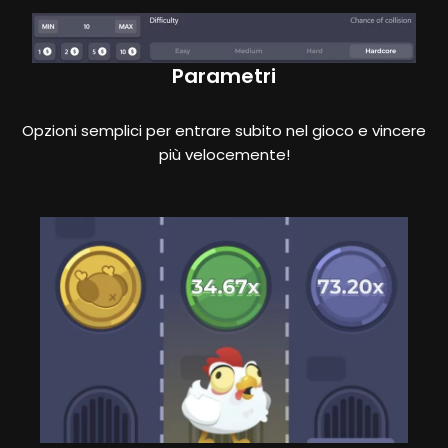
Parametri
Opzioni semplici per entrare subito nel gioco e vincere
più velocemente!