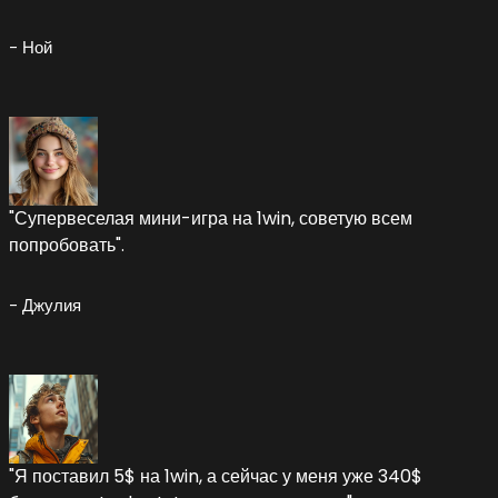
"Быстро, весело и насыщенно: Lucky Jet идеально
подходит для меня - я уже снял €1 000!".
- Ной
"Супервеселая мини-игра на 1win, советую всем
попробовать".
- Джулия