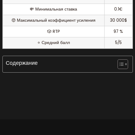
РЕГИСТРИРУЙТЕСЬ СЕЙЧАС
💥 Играть в Lucky Jet
1win
✨ Максимальная ставка
420€
💸 Минимальная ставка
0.1€
🤑 Максимальный коэффициент усиления
30 000$
🎲 RTP
97 %
⭐ Средний балл
5/5