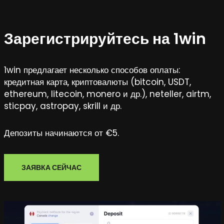
Зарегистрируйтесь на 1win
1win предлагает несколько способов оплаты:
кредитная карта, криптовалюты (bitcoin, USDT,
ethereum, litecoin, monero и др.), neteller, airtm,
sticpay, astropay, skrill и др.
Депозиты начинаются от €5.
ЗАЯВКА СЕЙЧАС