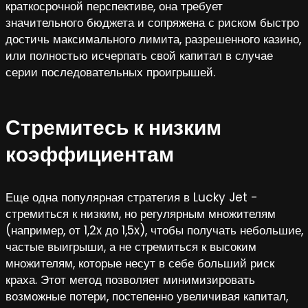
возместили все предыдущие потери и получили
небольшую прибыль. С практической точки зрения,
вы начинаете с небольшой ставки, затем, если вы
проигрываете, удваиваете следующую ставку. Как
только вам удается вывести деньги, вы сразу же
возвращаетесь к первоначальной ставке. Однако
будьте осторожны: хотя эта стратегия может
показаться эффективной в краткосрочной
перспективе, она требует значительного бюджета и
сопряжена с риском быстро достичь максимального
лимита, разрешенного казино, или полностью
исчерпать свой капитал в случае серии
последовательных проигрышей.
Стремитесь к низким
коэффициентам