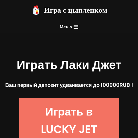
Игра с цыпленком
Перейти
к
Меню
содержимому
Играть
Лаки Джет
Ваш первый депозит удваивается до 100000RUB !
Играть в
LUCKY JET