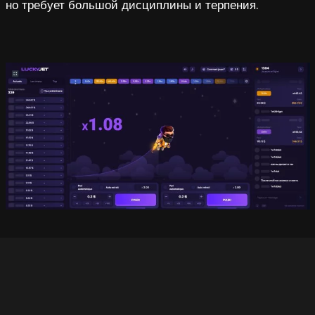
Еще одна популярная стратегия в Lucky Jet -
стремиться к низким, но регулярным множителям
(например, от 1,2x до 1,5x), чтобы получать
небольшие, частые выигрыши, а не стремиться к
высоким множителям, которые несут в себе
больший риск краха. Этот метод позволяет
минимизировать возможные потери, постепенно
увеличивая капитал, но требует большой
дисциплины и терпения.