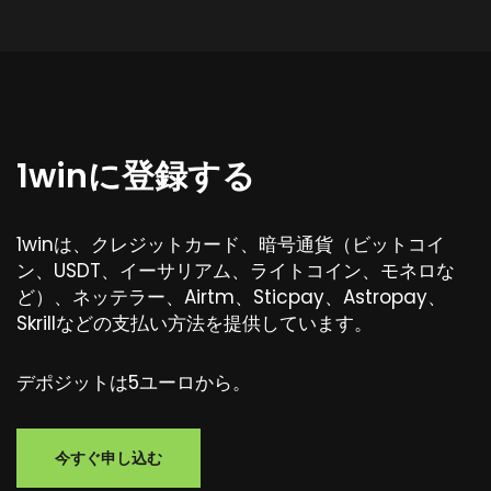
1winに登録する
1winは、クレジットカード、暗号通貨（ビットコイ
ン、USDT、イーサリアム、ライトコイン、モネロな
ど）、ネッテラー、Airtm、Sticpay、Astropay、
Skrillなどの支払い方法を提供しています。
デポジットは5ユーロから。
今すぐ申し込む