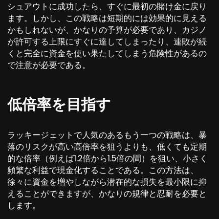
が許可する上限にすぐに達してしまったり、連敗が続
くと完全に資金を使い果たしてしまう危険性があるの
で注意が必要である。
低倍率を目指す
ラッキージェットで人気のあるもう一つの戦略は、暴
落のリスクが高い高倍率を狙うよりも、低くても定期
的な倍率（例えば1.2倍から1.5倍の間）を狙い、小さく
頻繁な利益で現金化することである。この方法は、
徐々に資金を増やしながら潜在的な損失を最小限に抑
えることができますが、かなりの規律と忍耐を必要と
します。