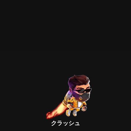
クラッシュ
使い方は簡単で、ジェット機が飛びすぎる前にベットを引き
出すだけ。