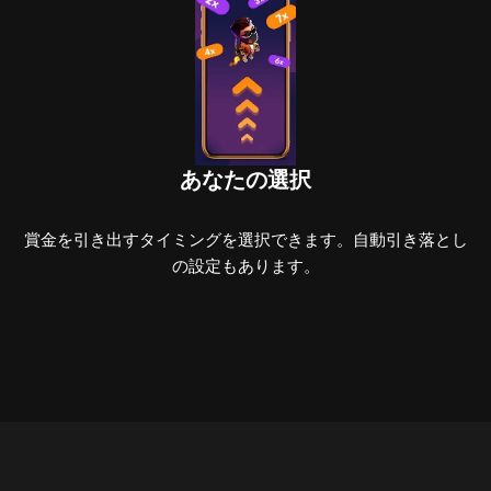
あなたの選択
賞金を引き出すタイミングを選択できます。自動引き落とし
の設定もあります。