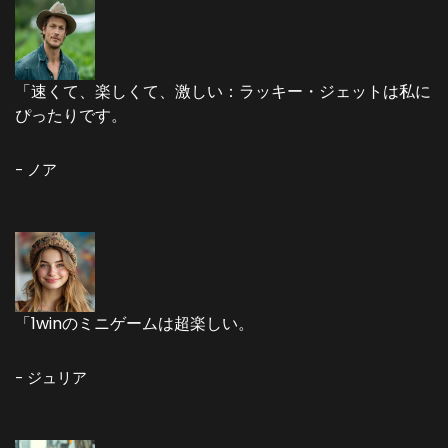
「速くて、楽しくて、激しい：ラッキー・ジェットは私に
ぴったりです。
- ノア
「1winのミニゲームは超楽しい。
- ジュリア