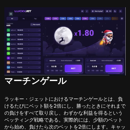
マーチンゲール
ラッキー・ジェットにおけるマーチンゲールとは、負
けるたびにベット額を2倍にし、勝ったときにそれまで
の負けをすべて取り戻し、わずかな利益を得るという
ベッティング戦略である。実際的には、少額のベット
から始め、負けたら次のベットを2倍にします。キャッ
シュアウトに成功したら、すぐに最初の賭け金に戻り
ます。しかし、この戦略は短期的には効果的に見える
かもしれないが、かなりの予算が必要であり、カジノ