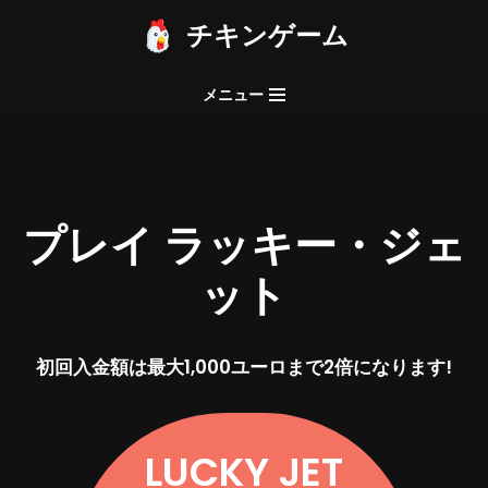
チキンゲーム
コ
ン
メニュー
テ
ン
ツ
へ
ス
プレイ
ラッキー・ジェ
キ
ッ
ット
プ
初回入金額は最大1,000ユーロまで2倍になります!
LUCKY JETで