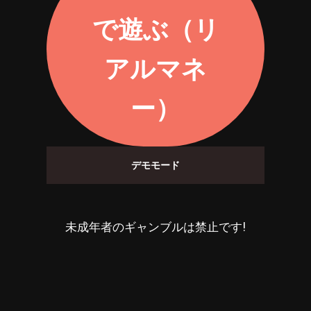
遊ぶ（リアル
マネー）
デモモード
未成年者のギャンブルは禁止です!