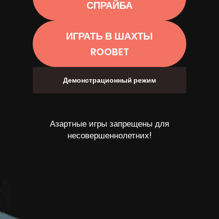
СПРАЙБА
ИГРАТЬ В ШАХТЫ
ROOBET
Демонстрационный режим
Азартные игры запрещены для
несовершеннолетних!