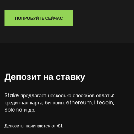
ПОПРОБУЙТЕ СЕЙЧАС
Депозит на ставку
Stake предлагает несколько способов оплаты:
кредитная карта, биткоин, ethereum, litecoin,
Solana и др.
Депозиты начинаются от €1.