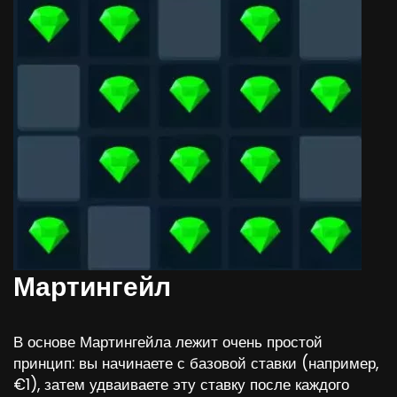
Мартингейл
В основе Мартингейла лежит очень простой
принцип: вы начинаете с базовой ставки (например,
€1), затем удваиваете эту ставку после каждого