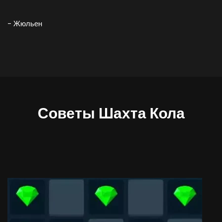
- Жюльен
Советы Шахта Кола