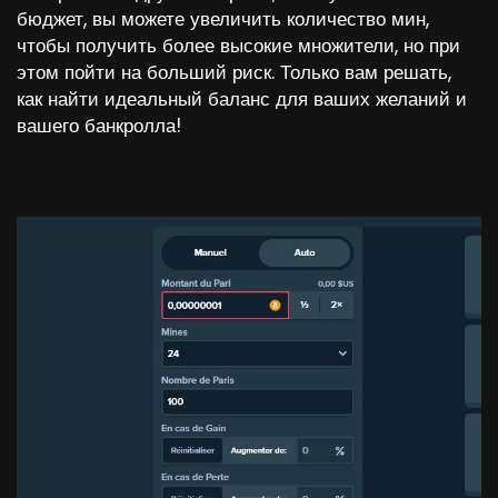
бюджет, вы можете увеличить количество мин,
чтобы получить более высокие множители, но при
этом пойти на больший риск. Только вам решать,
как найти идеальный баланс для ваших желаний и
вашего банкролла!