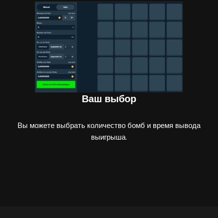
Ваш выбор
Вы можете выбрать количество бомб и время вывода
выигрыша.