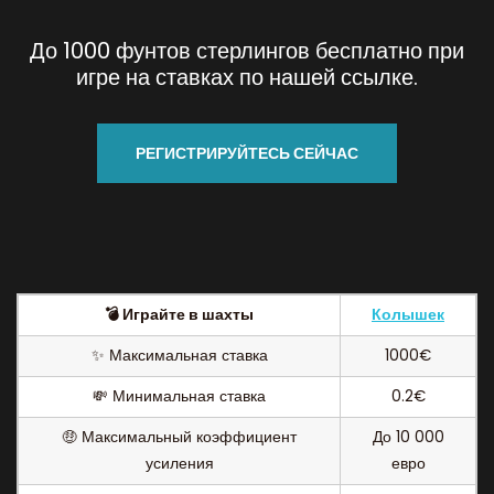
До 1000 фунтов стерлингов бесплатно при
игре на ставках по нашей ссылке.
РЕГИСТРИРУЙТЕСЬ СЕЙЧАС
💣 Играйте в шахты
Колышек
✨ Максимальная ставка
1000€
💸 Минимальная ставка
0.2€
🤑 Максимальный коэффициент
До 10 000
усиления
евро