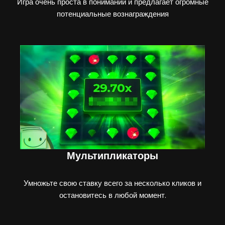
Игра очень проста в понимании и предлагает огромные
потенциальные вознаграждения
Мультипликаторы
Умножьте свою ставку всего за несколько кликов и
остановитесь в любой момент.