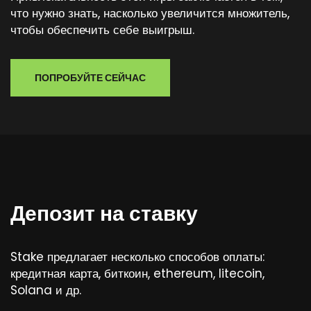
что нужно знать, насколько увеличится множитель,
чтобы обеспечить себе выигрыш.
ПОПРОБУЙТЕ СЕЙЧАС
Депозит на ставку
Stake предлагает несколько способов оплаты:
кредитная карта, биткоин, ethereum, litecoin,
Solana и др.