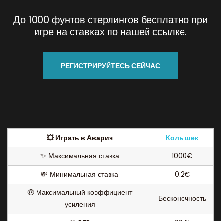
До 1000 фунтов стерлингов бесплатно при
игре на ставках по нашей ссылке.
РЕГИСТРИРУЙТЕСЬ СЕЙЧАС
💥 Играть в Авария
Колышек
✨ Максимальная ставка
1000€
💸 Минимальная ставка
0.2€
🤑 Максимальный коэффициент
Бесконечность
усиления