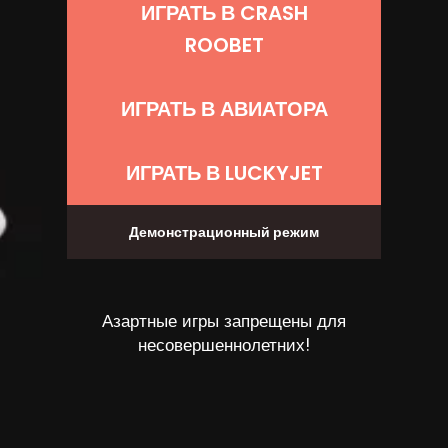
ИГРАТЬ В CRASH
ROOBET
ИГРАТЬ В АВИАТОРА
ИГРАТЬ В LUCKYJET
Демонстрационный режим
Азартные игры запрещены для
несовершеннолетних!