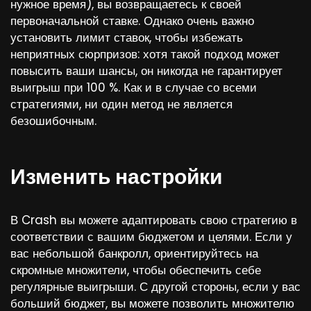
нужное время), вы возвращаетесь к своей
первоначальной ставке. Однако очень важно
установить лимит ставок, чтобы избежать
неприятных сюрпризов: хотя такой подход может
повысить ваши шансы, он никогда не гарантирует
выигрыш при 100 %. Как и в случае со всеми
стратегиями, ни один метод не является
безошибочным.
Изменить настройки
В Crash вы можете адаптировать свою стратегию в
соответствии с вашим бюджетом и целями. Если у
вас небольшой банкролл, ориентируйтесь на
скромные множители, чтобы обеспечить себе
регулярные выигрыши. С другой стороны, если у вас
больший бюджет, вы можете позволить множителю