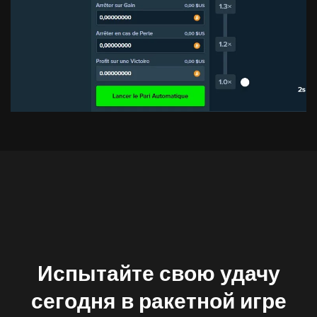
Испытайте свою удачу
сегодня в ракетной игре