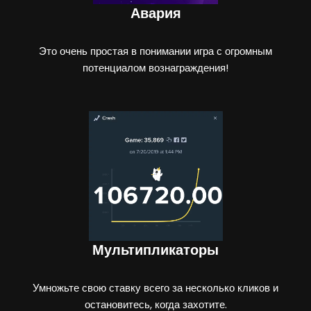
Авария
Это очень простая в понимании игра с огромным
потенциалом вознаграждения!
Мультипликаторы
Умножьте свою ставку всего за несколько кликов и
остановитесь, когда захотите.