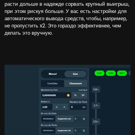
расти дольше в надежде сорвать крупный выигрыш,
при этом рискуя больше. У вас есть настройки для
автоматического вывода средств, чтобы, например,
не пропустить x2. Это гораздо эффективнее, чем
делать это вручную.