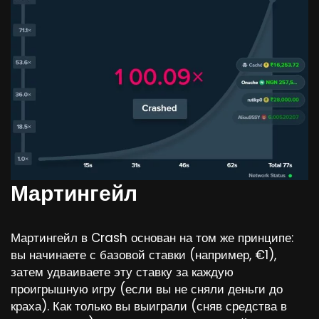
Мартингейл
Мартингейл в Crash основан на том же принципе:
вы начинаете с базовой ставки (например, €1),
затем удваиваете эту ставку за каждую
проигрышную игру (если вы не сняли деньги до
краха). Как только вы выиграли (сняв средства в