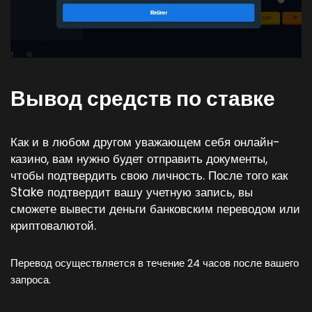
Вывод средств по ставке
Как и в любом другом уважающем себя онлайн-
казино, вам нужно будет отправить документы,
чтобы подтвердить свою личность. После того как
Stake подтвердит вашу учетную запись, вы
сможете вывести деньги банковским переводом или
криптовалютой.
Перевод осуществляется в течение 24 часов после вашего
запроса.