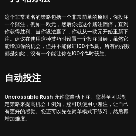
这个非常著名的策略包括一个非常简单的原则，你投注
一个赌注，例如一欧元，然后你把这个赌注翻倍，直到
你获得胜利。当你设法赢了，你就从一欧元开始重新下
注。建议在使用这种技巧时设置一个投注限额，虽然它
能增加你的机会，但并不能保证100个%赢。所有的招数
都是如此，没有一个能让你在100个%时获胜。
自动投注
Uncrossable Rush
允许您自动下注。您甚至可以制
定策略来提高机会！例如，您可以使用小赌注，让自己
有更好的感觉。您还可以先在简单模式下练习，然后再
增加难度。