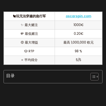
🐔玩无法穿越的急行军
oscarspin.com
✨ 最大赌注
1000€
简单
💸 最低赌注
0.20€
中型
🤑 最大增益
最高 1,000,000 欧元
困难
🎲 RTP
98 %
非常困难
⭐ 平均得分
5/5
目录