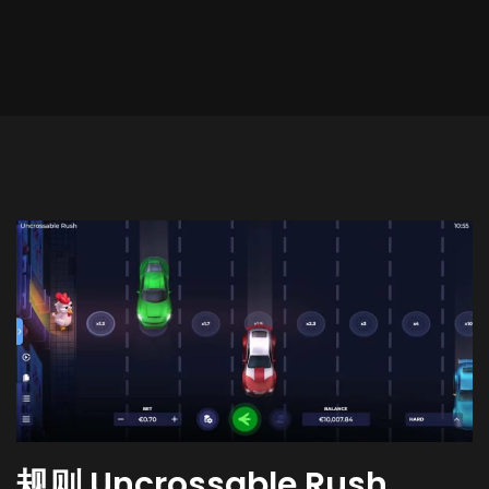
规则
Uncrossable Rush