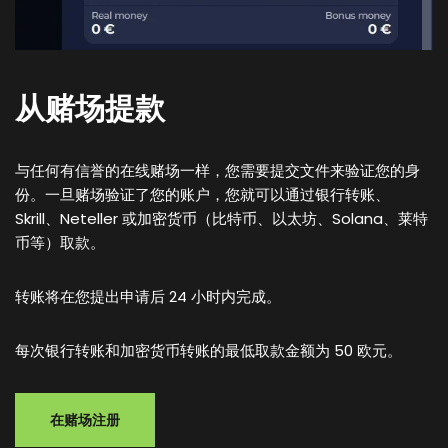
从赌场提款
与任何有信誉的在线赌场一样，您需要提交文件来验证您的身
份。一旦赌场验证了您的账户，您就可以通过银行转账、
Skrill、Neteller 或加密货币（比特币、以太坊、Solana、莱特
币等）取款。
转账将在您提出申请后 24 小时内完成。
每次银行转账和加密货币转账的最低取款金额为 50 欧元。
在赌场注册