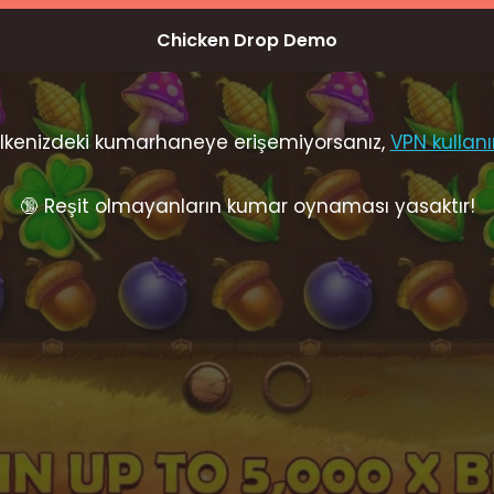
Chicken Drop
Demo
lkenizdeki kumarhaneye erişemiyorsanız,
VPN kullanı
🔞 Reşit olmayanların kumar oynaması yasaktır!