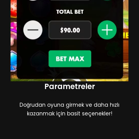
Parametreler
Doğrudan oyuna girmek ve daha hızlı
kazanmak için basit seçenekler!