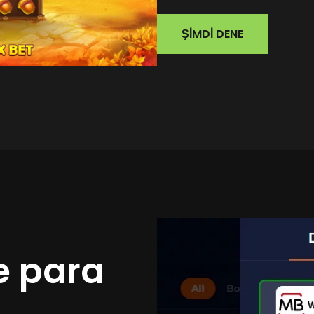
ŞİMDİ DENE
 para