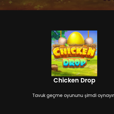
Chicken Drop
Tavuk geçme oyununu şimdi oynayın