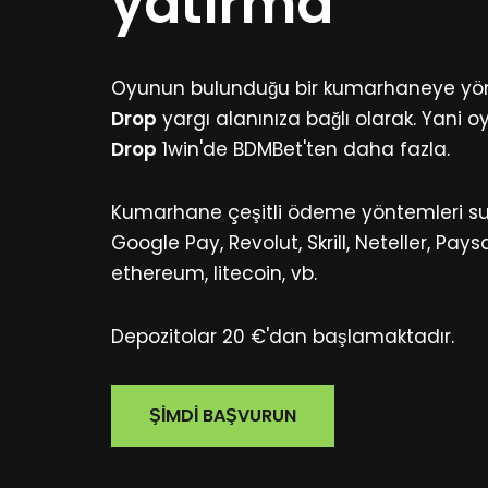
yatırma
Oyunun bulunduğu bir kumarhaneye yönl
Drop
yargı alanınıza bağlı olarak. Yani o
Drop
1win'de BDMBet'ten daha fazla.
Kumarhane çeşitli ödeme yöntemleri suna
Google Pay, Revolut, Skrill, Neteller, Pays
ethereum, litecoin, vb.
Depozitolar 20 €'dan başlamaktadır.
ŞİMDİ BAŞVURUN