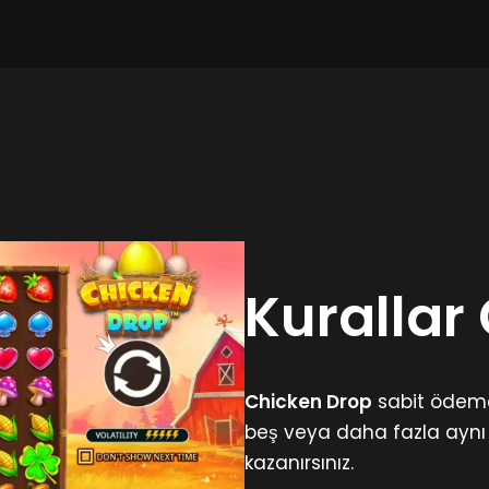
Kurallar
Chicken Drop
sabit ödeme 
beş veya daha fazla aynı 
kazanırsınız.