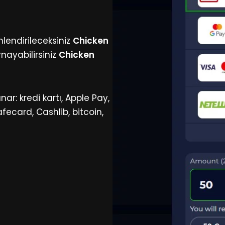
endirileceksiniz
Chicken
ynayabilirsiniz
Chicken
r: kredi kartı, Apple Pay,
afecard, Cashlib, bitcoin,