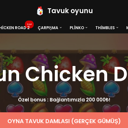
Tavuk oyunu
HICKEN ROAD 2
ÇARPIŞMA
PLINKO
THIMBLES
un
Chicken D
Özel bonus :
Bağlantımızla 200 000₺!
OYNA
TAVUK DAMLASI
(GERÇEK GÜMÜŞ)