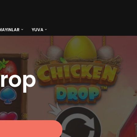
MAYINLAR
YUVA
rop