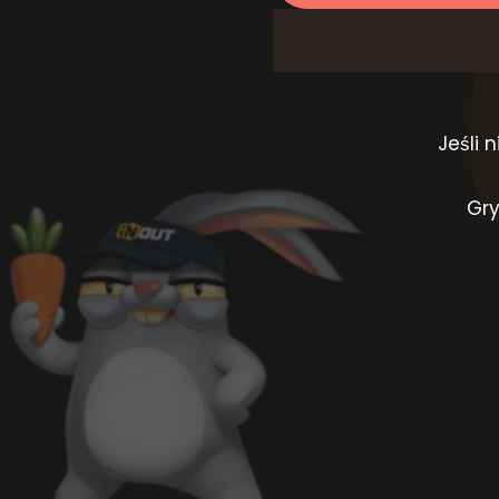
Jeśli 
Gry