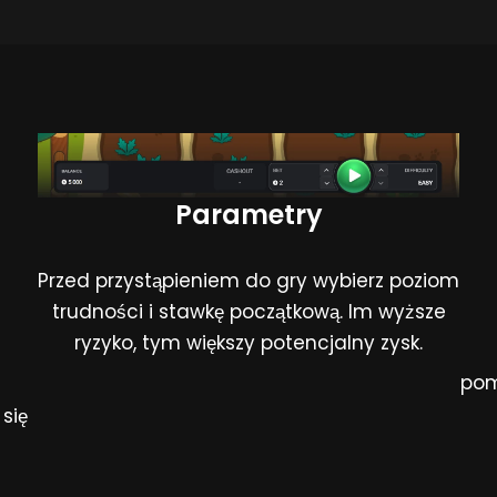
Parametry
Przed przystąpieniem do gry wybierz poziom
trudności i stawkę początkową. Im wyższe
ryzyko, tym większy potencjalny zysk.
pom
z
 się