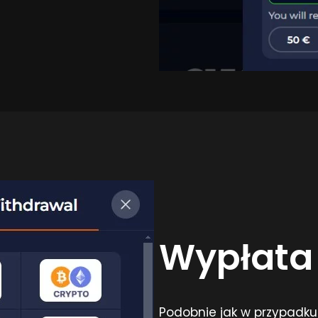
Wypłata
Podobnie jak w przypadku