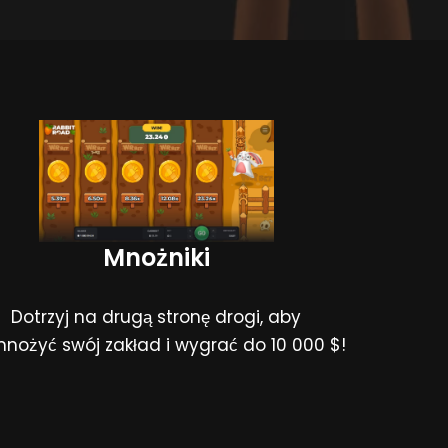
Mnożniki
Dotrzyj na drugą stronę drogi, aby
nożyć swój zakład i wygrać do 10 000 $!