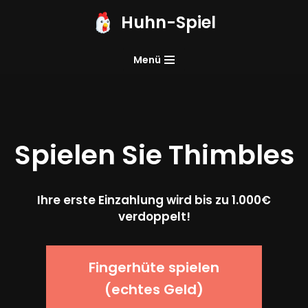
Huhn-Spiel
Zum
Inhalt
Menü
springen
Spielen Sie
Thimbles
Ihre erste Einzahlung wird bis zu 1.000€
verdoppelt!
Fingerhüte spielen
(echtes Geld)