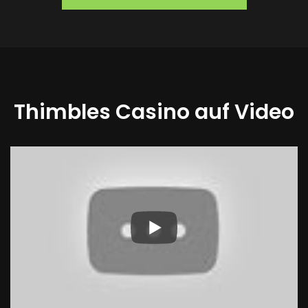
Thimbles Casino auf Video