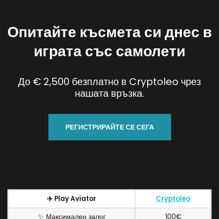
Опитайте късмета си днес в
играта със самолети
До € 2,500 безплатно в Cryptoleo чрез
нашата връзка.
РЕГИСТРИРАЙТЕ СЕ СЕГА
✈️ Play Aviator
Cryptoleo
✨ Максимален залог
100€