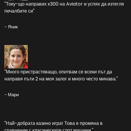
"Току-що направих x300 на Aviator и успях да изтегля
печалбите си"
- Яник
"Много пристрастяващо, опитвам се всеки път да
направя пъти 2 на моя залог и много често минава."
- Мари
"Най-добрата казино игра! Това е промяна в
сравнение с класическите слот машини."