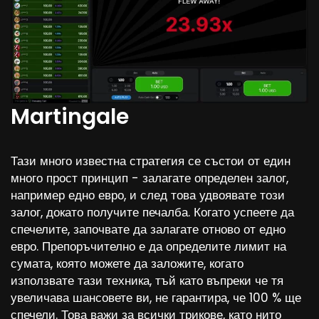
Martingale
Тази много известна стратегия се състои от един
много прост принцип - залагате определен залог,
например едно евро, и след това удвоявате този
залог, докато получите печалба. Когато успеете да
спечелите, започвате да залагате отново от едно
евро. Препоръчително е да определите лимит на
сумата, която можете да заложите, когато
използвате тази техника, тъй като въпреки че тя
увеличава шансовете ви, не гарантира, че 100 % ще
спечели. Това важи за всички трикове, като нито