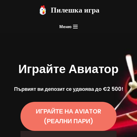
Пилешка игра
Продължете
към
Меню
съдържанието
Играйте
Авиатор
Първият ви депозит се удвоява до €2 500!
ИГРАЙТЕ НА AVIATOR
(РЕАЛНИ ПАРИ)