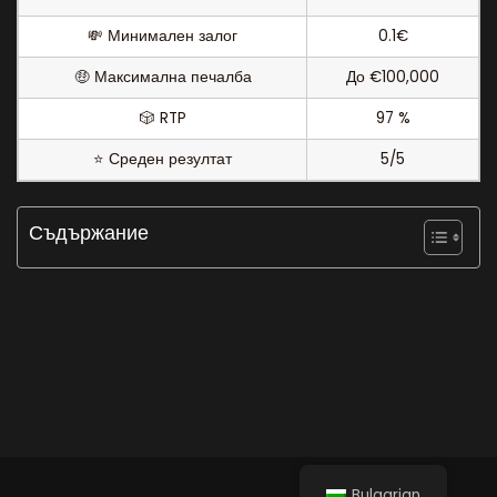
💸 Минимален залог
0.1€
🤑 Максимална печалба
До €100,000
🎲 RTP
97 %
⭐ Среден резултат
5/5
Съдържание
Bulgarian